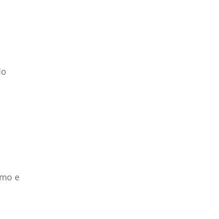
do
amo e