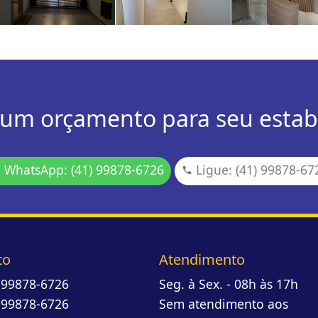
 um orçamento para seu estab
WhatsApp: (41) 99878-6726
Ligue: (41) 99878-67
to
Atendimento
) 99878-6726
Seg. à Sex. - 08h às 17h
) 99878-6726
Sem atendimento aos