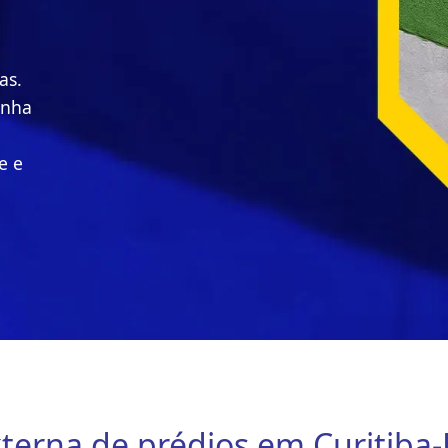
as.
inha
e e
xterna de prédios em Curitiba