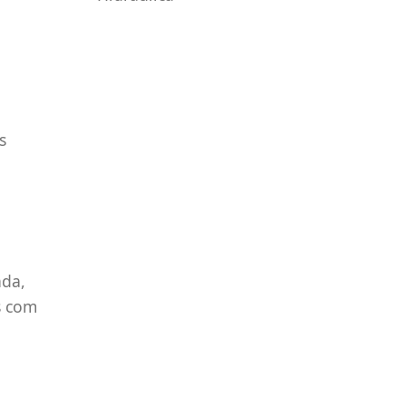
s
ada,
s com